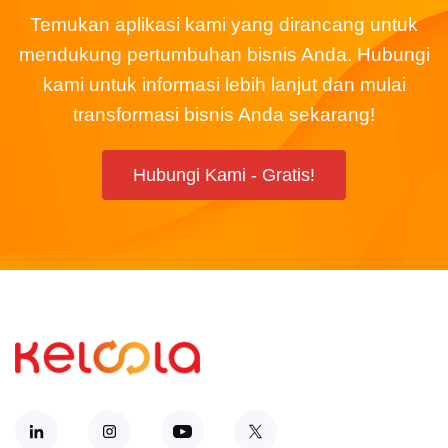
Temukan aplikasi kami yang dirancang untuk
mendukung pertumbuhan bisnis Anda. Hubungi
kami untuk informasi lebih lanjut dan mulai
transformasi bisnis Anda sekarang!
Hubungi Kami - Gratis!