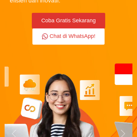
efisien dan inovatif.
Coba Gratis Sekarang
Chat di WhatsApp!
Previous
Next